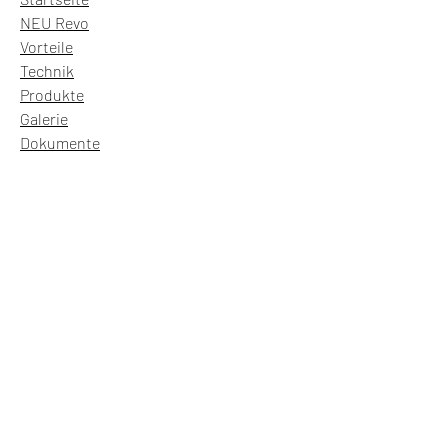
NEU Revo
Vorteile
Technik
Produkte
Galerie
Dokumente
Kontakt
Fachpartner
Nachricht
Impressum
Datenschutz
Rollladenbehänge
Panorama
Panorama Safe
Panorama Combi ST und RG
Alu-Mini ST und RG
Fertigelemente
Aluminium-Vorbauelemente